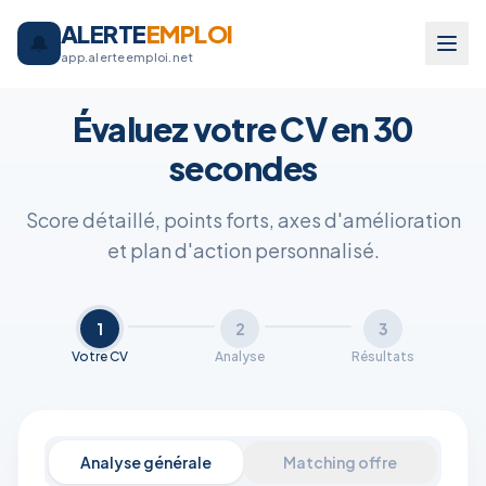
ALERTE
EMPLOI
🔔
app.alerteemploi.net
Retour à l'accueil
Analyse par intelligence artificielle
Évaluez votre CV en 30
secondes
Score détaillé, points forts, axes d'amélioration
et plan d'action personnalisé.
1
2
3
Votre CV
Analyse
Résultats
Analyse générale
Matching offre